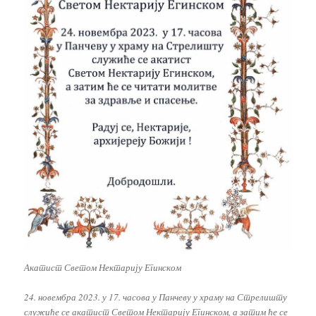
Акатист Светом Нектарију Егинском
24. новембра 2023. у 17. часова у Панчеву у храму на Стрелишту
служиће се акатист Светом Нектарију Егинском, а затим ће се