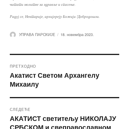
читати молитве за здравље и спасење.
Радуј се, Нектарије, архијереју Божији !Добродошли.
Аутор
УПРАВА ПАРОХИЈЕ
Објављено
18. новембра 2023.
Кретање
ПРЕТХОДНО
чланка
Акатист Светом Архангелу
Претходни
Михаилу
чланак:
СЛЕДЕЋЕ
АКАТИСТ светитељу НИКОЛАЈУ
Следећи
СРБСКОМ и свеправославном
чланак: